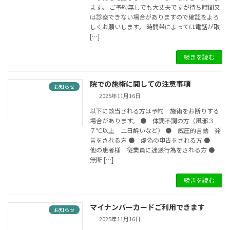
ます。 ご予約無しでも大丈夫ですが待ち時間又
は診察できない場合がありますので確認をよろ
しくお願いします。 時間帯によっては電話が取
[…]
続きを読む
院での施術に関しての注意事項
お知らせ
2025年11月16日
以下に該当される方は予約 施術をお断りする
場合があります。 ● 体調不調の方（風邪３
７℃以上 二日酔いなど） ● 威圧的言動 発
言をされる方 ● 虚偽の申告をされる方 ●
他の患者様 従業員に迷惑行為をされる方 ●
無断 […]
続きを読む
マイナンバーカードご利用できます
お知らせ
2025年11月16日