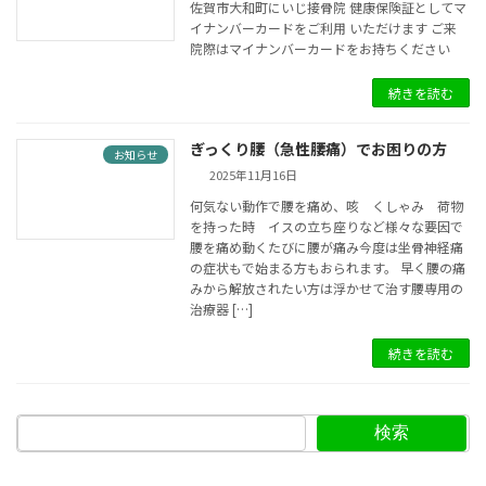
佐賀市大和町にいじ接骨院 健康保険証としてマ
イナンバーカードをご利用 いただけます ご来
院際はマイナンバーカードをお持ちください
続きを読む
ぎっくり腰（急性腰痛）でお困りの方
お知らせ
2025年11月16日
何気ない動作で腰を痛め、咳 くしゃみ 荷物
を持った時 イスの立ち座りなど様々な要因で
腰を痛め動くたびに腰が痛み今度は坐骨神経痛
の症状もで始まる方もおられます。 早く腰の痛
みから解放されたい方は浮かせて治す腰専用の
治療器 […]
続きを読む
検索