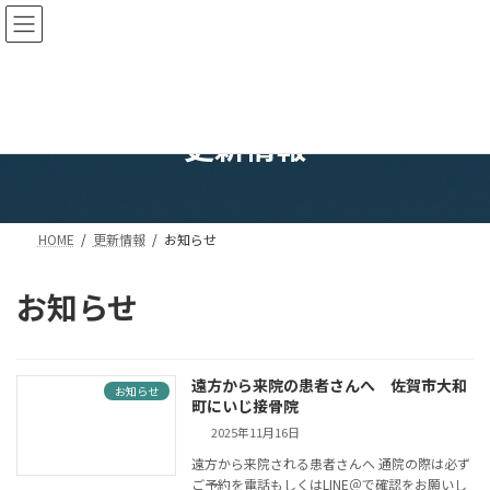
コ
ナ
ン
ビ
テ
ゲ
ン
ー
ツ
シ
へ
ョ
更新情報
ス
ン
キ
に
ッ
移
プ
動
HOME
更新情報
お知らせ
お知らせ
遠方から来院の患者さんへ 佐賀市大和
お知らせ
町にいじ接骨院
2025年11月16日
遠方から来院される患者さんへ 通院の際は必ず
ご予約を電話もしくはLINE＠で確認をお願いし