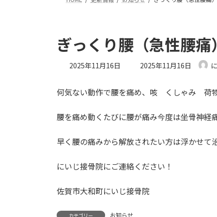
ぎっくり腰（急性腰痛
最
2025年11月16日
2025年11月16日
終
更
何気ない動作で腰を痛め、咳 くしゃみ 荷
新
日
時
腰を痛め動くたびに腰が痛み今度は坐骨神経
:
早く腰の痛みから解放されたい方は浮かせて
にいじ接骨院にご連絡ください！
佐賀市大和町にいじ接骨院
お知らせ
カテゴリー