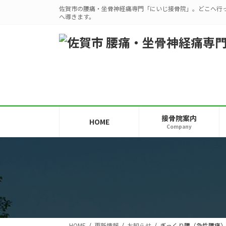
コ
ナ
佐賀市の腰痛・坐骨神経痛専門「にいじ接骨院」。どこへ行
ン
ビ
へ導きます。
テ
ゲ
ン
ー
ツ
シ
へ
ョ
ス
ン
キ
に
ッ
移
プ
動
接骨院案内
HOME
Company
HOME
更新情報
お知らせ
ぎっくり腰（急性腰痛