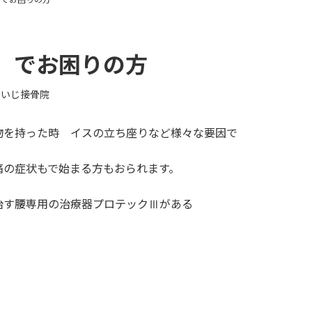
）でお困りの方
にいじ接骨院
物を持った時 イスの立ち座りなど様々な要因で
痛の症状もで始まる方もおられます。
治す腰専用の治療器プロテックⅢがある