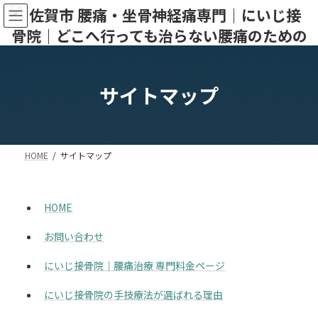
コ
ナ
ン
ビ
テ
ゲ
ン
ー
ツ
シ
へ
ョ
サイトマップ
ス
ン
キ
に
ッ
移
プ
動
HOME
サイトマップ
HOME
お問い合わせ
にいじ接骨院｜腰痛治療 専門料金ページ
にいじ接骨院の手技療法が選ばれる理由